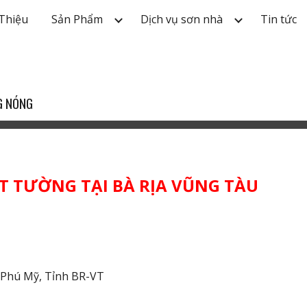
 Thiệu
Sản Phẩm
Dịch vụ sơn nhà
Tin tức
ip to main content
Skip to navigat
G NÓNG
ÁT TƯỜNG TẠI BÀ RỊA VŨNG TÀU
ố Phú Mỹ, Tỉnh BR-VT