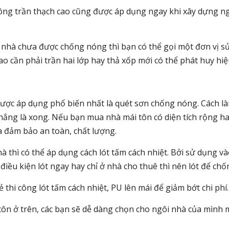
ng trần thạch cao cũng được áp dụng ngay khi xây dựng ng
nhà chưa được chống nóng thì bạn có thể gọi một đơn vị s
cao cần phải trần hai lớp hay thả xốp mới có thể phát huy h
c áp dụng phổ biến nhất là quét sơn chống nóng. Cách làm 
ắng là xong. Nếu bạn mua nhà mái tôn có diện tích rộng hay
 đảm bảo an toàn, chất lượng.
thì có thể áp dụng cách lót tấm cách nhiệt. Bởi sử dụng và
điều kiện lót ngay hay chỉ ở nhà cho thuê thì nên lót để ch
 thi công lót tấm cách nhiệt, PU lên mái để giảm bớt chi phí.
ôn ở trên, các bạn sẽ dễ dàng chọn cho ngôi nhà của mình 