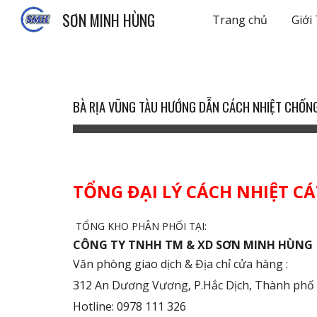
SƠN MINH HÙNG
Trang chủ
Giới
Sk
BÀ RỊA VŨNG TÀU HƯỚNG DẪN CÁCH NHIỆT CHỐN
TỔNG ĐẠI LÝ CÁCH NHIỆT C
TỔNG KHO PHÂN PHỐI TẠI:
CÔNG TY TNHH TM & XD SƠN MINH HÙNG
Văn phòng giao dịch & Địa chỉ cửa hàng :
312 An Dương Vương
, P.Hắc Dịch, Thành ph
Hotline: 0978 111 326