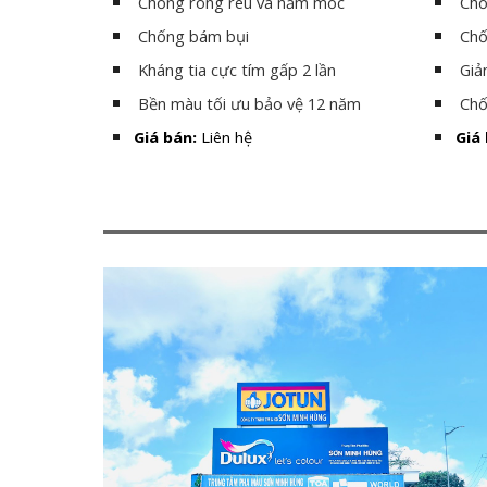
Chống rong rêu và nấm mốc
Chố
Chống bám bụi
Chố
Kháng tia cực tím gấp 2 lần
Giả
Bền màu tối ưu bảo vệ 12 năm
Chố
Giá bán:
Liên hệ
Giá 