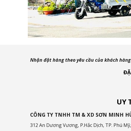
Nhận đặt hàng theo yêu cầu của khách hàng v
ĐẶ
UY 
CÔNG TY TNHH TM & XD SƠN MINH H
312 An Dương Vương
,
P.Hắc Dịch, T
P.
Phú Mỹ,