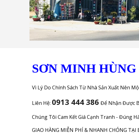
SƠN MINH HÙN
Vì Lý Do Chính Sách Từ Nhà Sản Xuất Nên Mộ
0913 444 386
Liên Hệ:
Để Nhận Được B
Chúng Tôi Cam Kết Giá Cạnh Tranh - Đúng Hà
GIAO HÀNG MIỄN PHÍ & NHANH CHÓNG TẠI 