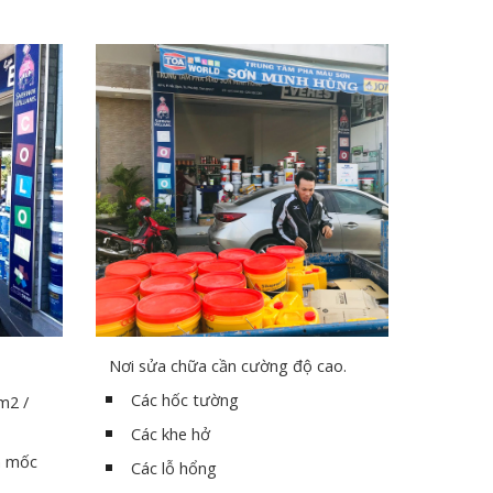
Nơi sửa chữa cần cường độ cao.
Các hốc tường
m2 /
Các khe hở
m mốc
Các lỗ hổng