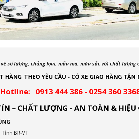
ề số lượng, chủng lọai, mẫu mã, màu sắc với chất lượng c
T HÀNG
THEO YÊU CẦU - CÓ XE GIAO HÀNG TẬN 
Hotline:
0913 444 386 - 0254 360 336
TÍN – CHẤT LƯỢNG - AN TOÀN & HIỆU
ÙNG
 Tỉnh BR-VT