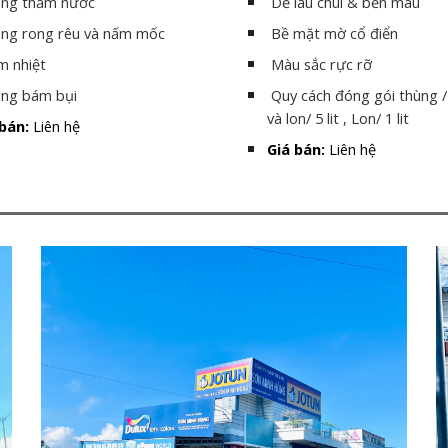
ng thấm nước
Dễ lau chùi & bền màu
ng rong rêu và nấm mốc
Bề mặt mờ cổ điển
m nhiệt
Màu sắc rực rỡ
ng bám bụi
Quy cách đóng gói thùng / 
và lon/ 5 lit , Lon/ 1 lit
bán:
Liên hệ
Giá bán:
Liên hệ