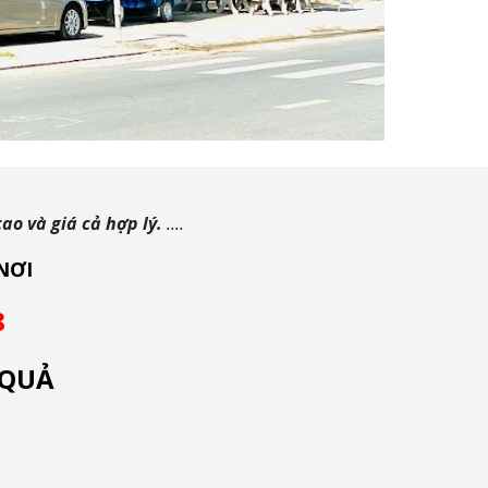
ao và giá cả hợp lý.
....
NƠI
8
 QUẢ