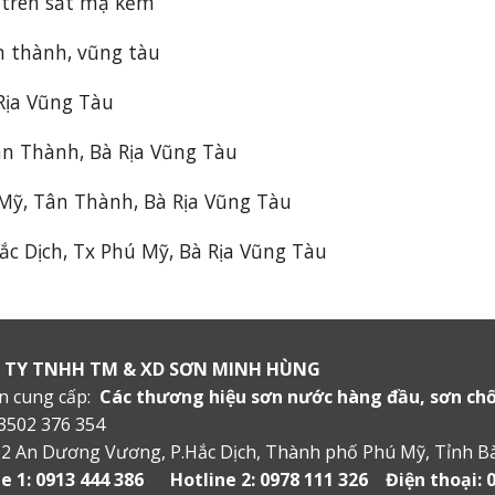
 trên sắt mạ kẽm
n thành, vũng tàu
Rịa Vũng Tàu
ân Thành, Bà Rịa Vũng Tàu
 Mỹ, Tân Thành, Bà Rịa Vũng Tàu
c Dịch, Tx Phú Mỹ, Bà Rịa Vũng Tàu
 TY TNHH TM & XD SƠN MINH HÙNG
n cung cấp:
Các thương hiệu sơn nước hàng đầu, sơn chốn
3502 376 354
12
An D
ương Vương,
P
.
Hắc Dịch, Th
ành
phố
Phú Mỹ, Tỉnh B
e 1: 0913 444 386 Hotline 2: 0978 111 326 Điện thoại: 