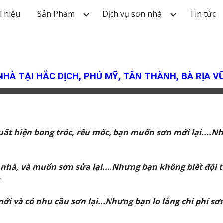
 Thiệu
Sản Phẩm
Dịch vụ sơn nhà
Tin tức
ip to main content
Skip to navigat
HÀ TẠI HẮC DỊCH, PHÚ MỸ, TÂN THÀNH, BÀ RỊA V
 hiện bong tróc, rêu mốc, bạn muốn sơn mới lại....Nh
à, và muốn sơn sửa lại....Nhưng bạn không biết đội t
 và có nhu cầu sơn lại...Nhưng bạn lo lắng chi phí sơn 