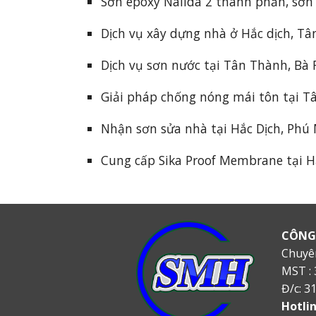
Sơn epoxy Nalida 2 thành phần, sơn
Dịch vụ xây dựng nhà ở Hắc dịch, Tâ
Dịch vụ sơn nước tại Tân Thành, Bà 
Giải pháp chống nóng mái tôn tại T
Nhận sơn sửa nhà tại Hắc Dịch, Phú
Cung cấp Sika Proof Membrane tại Hắ
CÔNG
Chuyê
MST : 
Đ/c:
3
Hotlin