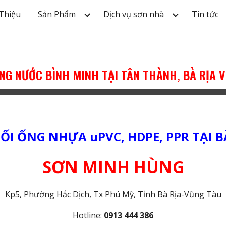
 Thiệu
Sản Phẩm
Dịch vụ sơn nhà
Tin tức
ip to main content
Skip to navigat
ỐNG NƯỚC BÌNH MINH TẠI TÂN THÀNH, BÀ RỊA 
ỐI ỐNG NHỰA uPVC, HDPE, PPR TẠI 
SƠN
MINH HÙNG
Kp5, Phường Hắc Dịch, Tx Phú Mỹ
, Tỉnh Bà Rịa-Vũng Tàu
Hotline:
0913 444 386