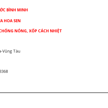
ƯỚC BÌNH MINH
A SEN
ÓNG, XỐP CÁCH NHIỆT
ịa-Vũng Tàu
 3368