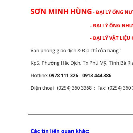
SƠN
MINH HÙNG
- ĐẠI LÝ ỐNG N
- ĐẠI LÝ ỐNG NHỰA HO
- ĐẠI LÝ VẬT LIỆU CHỐNG N
Văn phòng giao dịch & Địa chỉ cửa hàng :
Kp5, Phường Hắc Dịch, Tx Phú Mỹ
, Tỉnh Bà R
Hotline:
0978 111 326 - 0913 444 386
Điện thoại: (0254) 360 3368 ; Fax: (0254) 360
Các tin liên quan khác: