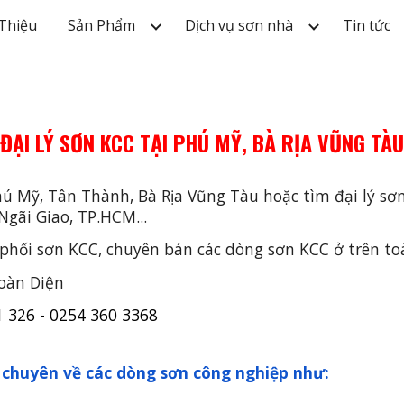
 Thiệu
Sản Phẩm
Dịch vụ sơn nhà
Tin tức
ip to main content
Skip to navigat
ĐẠI LÝ SƠN KCC TẠI PHÚ MỸ, BÀ RỊA VŨNG TÀU
hú Mỹ, Tân Thành, Bà Rịa Vũng Tàu hoặc tìm đại lý s
gãi Giao, TP.HCM...
hối sơn KCC, chuyên bán các dòng sơn KCC ở trên toà
oàn Diện
1 326 - 0254 360 3368
, chuyên về các dòng sơn công nghiệp như: