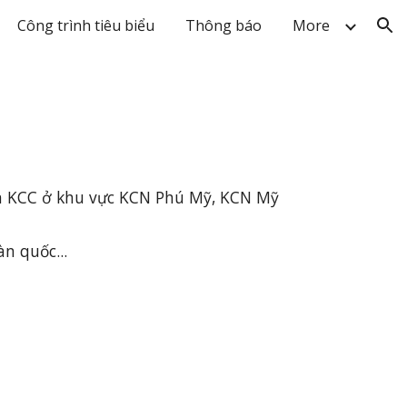
Công trình tiêu biểu
Thông báo
More
ion
ơn KCC ở khu vực KCN Phú Mỹ, KCN Mỹ
n quốc...