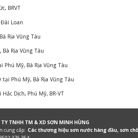
ức, BRVT
 Đài Loan
 Bà Rịa Vũng Tàu
 Bà Rịa Vũng Tàu
ại Phú Mỹ, Bà Rịa Vũng Tàu
tại Phú Mỹ, Bà Rịa Vũng Tàu
 Hắc Dịch, Phú Mỹ, BR-VT
 TY TNHH TM & XD SƠN MINH HÙNG
n cung cấp:
Các thương hiệu sơn nước hàng đầu, sơn chốn
3502 376 354